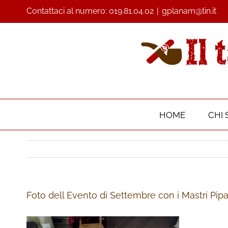
Contattaci al numero:
019.81.04.02
|
gplanam@tin.it
HOME
CHI 
Foto dell Evento di Settembre con i Mastri Pipai 