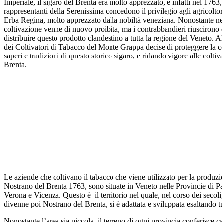
Imperiale, il sigaro del Brenta era molto apprezzato, e infatti nel 1763,
rappresentanti della Serenissima concedono il privilegio agli agricoltori
Erba Regina, molto apprezzato dalla nobiltà veneziana. Nonostante nei
coltivazione venne di nuovo proibita, ma i contrabbandieri riuscirono
distribuire questo prodotto clandestino a tutta la regione del Veneto. A
dei Coltivatori di Tabacco del Monte Grappa decise di proteggere la c
saperi e tradizioni di questo storico sigaro, e ridando vigore alle colt
Brenta.
Le aziende che coltivano il tabacco che viene utilizzato per la produzi
Nostrano del Brenta 1763, sono situate in Veneto nelle Provincie di P
Verona e Vicenza. Questo è il territorio nel quale, nel corso dei secoli
divenne poi Nostrano del Brenta, si è adattata e sviluppata esaltando tu
Nonostante l’area sia piccola, il terreno di ogni provincia conferisce ca