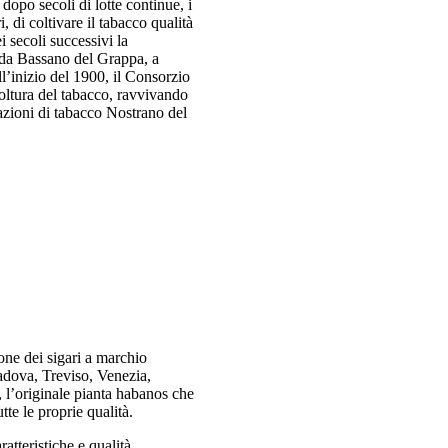
 dopo secoli di lotte continue, i
, di coltivare il tabacco qualità
 secoli successivi la
 da Bassano del Grappa, a
ll’inizio del 1900, il Consorzio
oltura del tabacco, ravvivando
ivazioni di tabacco Nostrano del
one dei sigari a marchio
adova, Treviso, Venezia,
, l’originale pianta habanos che
tte le proprie qualità.
ratteristiche e qualità