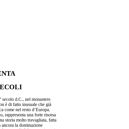
ENTA
SECOLI
° secolo d.C., nel monastero
n è di fatto inusuale che già
lica come nel resto d’Europa.
no, rappresenta una forte risorsa
 storia molto travagliata, fatta
a ancora la dominazione