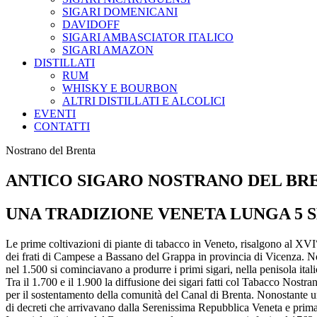
SIGARI DOMENICANI
DAVIDOFF
SIGARI AMBASCIATOR ITALICO
SIGARI AMAZON
DISTILLATI
RUM
WHISKY E BOURBON
ALTRI DISTILLATI E ALCOLICI
EVENTI
CONTATTI
Nostrano del Brenta
ANTICO SIGARO NOSTRANO DEL BR
UNA TRADIZIONE VENETA LUNGA 5 
Le prime coltivazioni di piante di tabacco in Veneto, risalgono al XVI
dei frati di Campese a Bassano del Grappa in provincia di Vicenza. No
nel 1.500 si cominciavano a produrre i primi sigari, nella penisola ita
Tra il 1.700 e il 1.900 la diffusione dei sigari fatti col Tabacco Nostra
per il sostentamento della comunità del Canal di Brenta. Nonostante una
di decreti che arrivavano dalla Serenissima Repubblica Veneta e prim