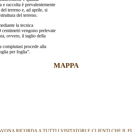
ura e raccolta è prevalentemente
el terreno e, ad aprile, si
struttura del terreno.
mediante la tecnica
20 centimetri vengono prelevate
a, ovvero, il taglio della
ta compiutasi procede alla
oglia per foglia”.
MAPPA
VONA RICORDA A TUTTI I VISITATORI E CLIENTI CHE 