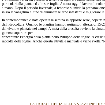
particolari alla pianta ed alle sue foglie. Ancora oggi il lavoro di colt
a mano. Dopo il periodo invernale, a febbraio si inizia la preparazione d
inizia la vangatura al fine di eliminare le erbe infestanti e migliorare la 
In contemporanea è stata operata la semina in apposite serre, coperte 
dell’idrocoltura. Quando le piantine hanno raggiunto l’altezza di 15/
dal vivaio e piantate nei campi. A metà della crescita avviene la cimatur
gemma superiore per
concentrare l’energia della pianta nello sviluppo delle foglie. A cresci
raccolta delle foglie. Anche questa attività è manuale e viene svolta “f
LA TABACCHERIA DELLA STAZIONE DI SA