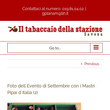
Contattaci al numero:
019.81.04.02
|
gplanam@tin.it
Go to...
Previous
Foto dell Evento di Settembre con i Mastri
Pipai d Italia (2)