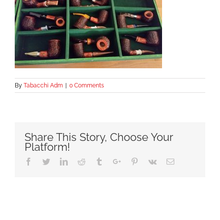
By
Tabacchi Adm
|
0 Comments
Share This Story, Choose Your
Platform!
Facebook
Twitter
Linkedin
Reddit
Tumblr
Google+
Pinterest
Vk
Email