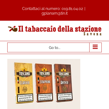
Contattaci al numero:
019.81.04.02
|
gplanam@tin.it
Go to...