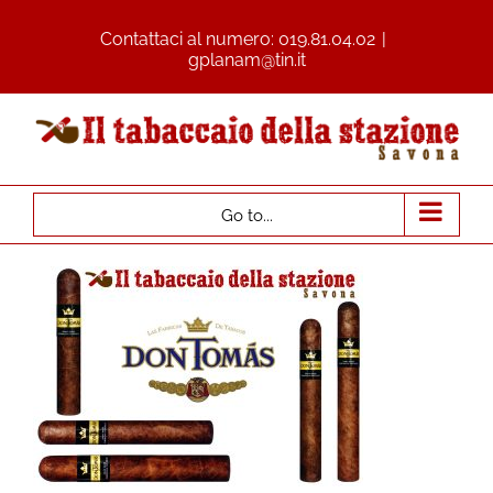
Contattaci al numero:
019.81.04.02
|
gplanam@tin.it
Go to...