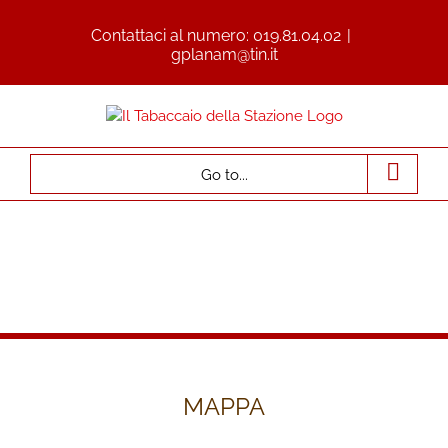
Contattaci al numero:
019.81.04.02
|
gplanam@tin.it
Go to...
MAPPA