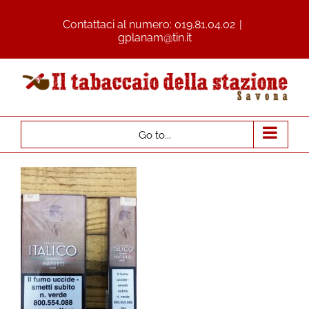
Contattaci al numero:
019.81.04.02
|
gplanam@tin.it
Go to...