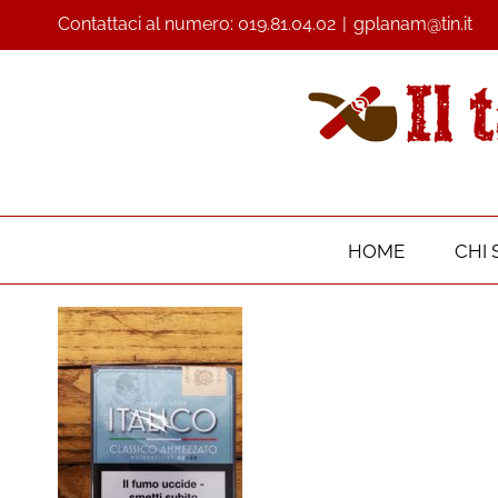
Contattaci al numero:
019.81.04.02
|
gplanam@tin.it
HOME
CHI 