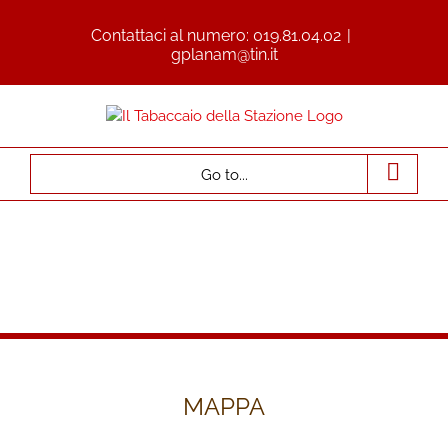
Contattaci al numero:
019.81.04.02
|
gplanam@tin.it
Go to...
MAPPA