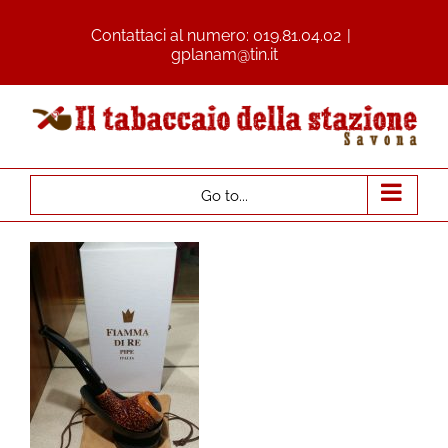
Contattaci al numero:
019.81.04.02
|
gplanam@tin.it
Go to...