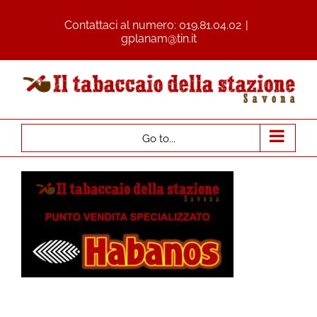
Contattaci al numero:
019.81.04.02
|
gplanam@tin.it
Go to...