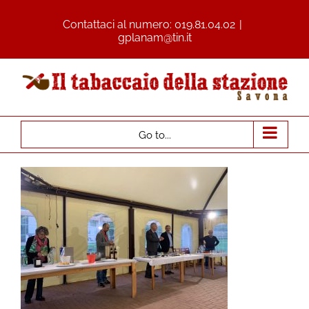
Contattaci al numero:
019.81.04.02
|
gplanam@tin.it
Go to...