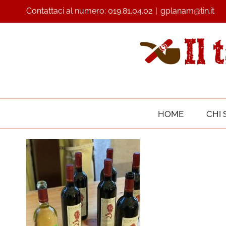
Contattaci al numero:
019.81.04.02
|
gplanam@tin.it
HOME
CHI 