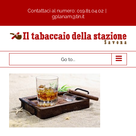
Contattaci al numero:
019.81.04.02
|
gplanam@tin.it
Go to...