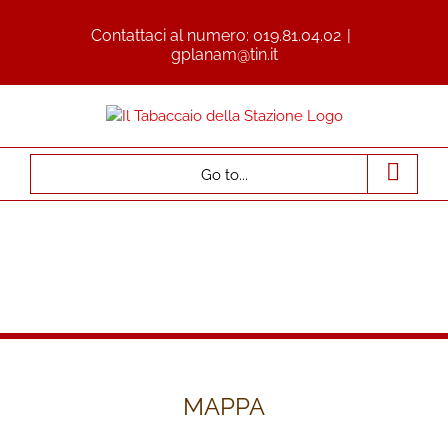
Contattaci al numero:
019.81.04.02
|
gplanam@tin.it
Go to...
MAPPA