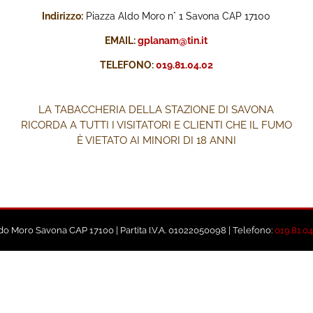
Indirizzo:
Piazza Aldo Moro n° 1 Savona CAP 17100
EMAIL:
gplanam@tin.it
TELEFONO:
019.81.04.02
LA TABACCHERIA DELLA STAZIONE DI SAVONA
RICORDA A TUTTI I VISITATORI E CLIENTI CHE IL FUMO
È VIETATO AI MINORI DI 18 ANNI
ldo Moro Savona CAP 17100 | Partita I.V.A. 01022050098 | Telefono:
019.81.04