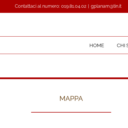
Contattaci al numero:
019.81.04.02
|
gplanam@tin.it
HOME
CHI 
MAPPA