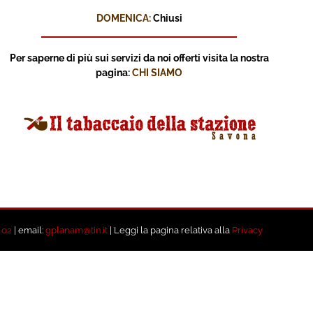
DOMENICA:
Chiusi
Per saperne di più sui servizi
da noi offerti visita la nostra
pagina:
CHI SIAMO
.02
| email:
gplanam@tin.it
| Leggi la pagina relativa alla
Privacy